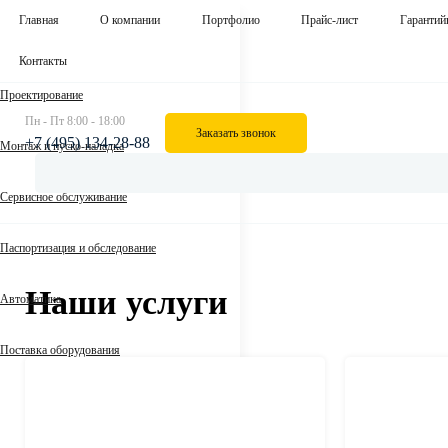
Главная
О компании
Портфолио
Прайс-лист
Гарантий
Контакты
Проектирование
Пн - Пт 8:00 - 18:00
Заказать звонок
+7 (495) 134-28-88
Монтаж и пуско-наладка
Сервисное обслуживание
Паспортизация и обследование
Наши услуги
Автоматика
Поставка оборудования