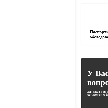
Паспорти
обследов
У Ва
вопр
Закажите зв
свяжется с 