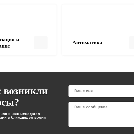
зация и
Автоматика
ание
с возникли
осы?
онок и наш менеджер
Вами в ближайшее время