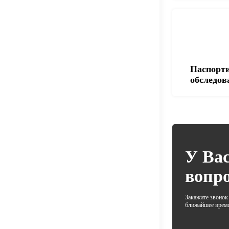
Паспорти
обследов
У Ва
вопр
Закажите звонок
ближайшее врем