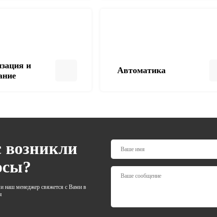
зация и
Автоматика
ание
с возникли
осы?
 и наш менеджер свяжется с Вами в
я