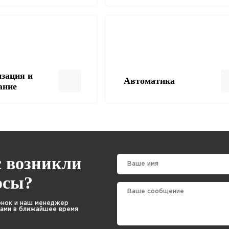
зация и
Автоматика
ание
с возникли
осы?
онок и наш менеджер
Вами в ближайшее время