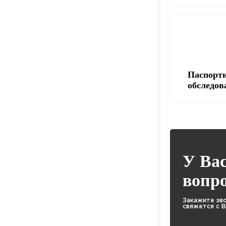
Паспорти
обследов
У Ва
вопр
Закажите зв
свяжется с 