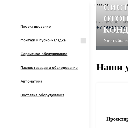
СИС
Главная
О
ОТОП
Пн - Пт 8:00 - 18
КОН
Проектирование
+7 (495) 134
Узнать боле
Монтаж и пуско-наладка
Сервисное обслуживание
Наши у
Паспортизация и обследование
Автоматика
Поставка оборудования
Проекти