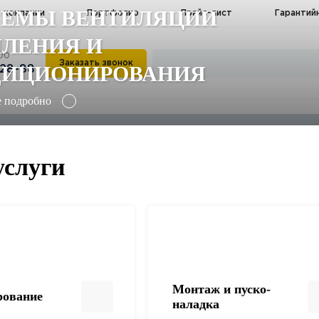
ТЕМЫ ВЕНТИЛЯЦИИ
 компании
Портфолио
Прайс-лист
Гарантий
ЛЕНИЯ И
:00
Заказать звонок
ДИЦИОНИРОВАНИЯ
-28-88
е подробно
слуги
Монтаж и пуско-
рование
наладка