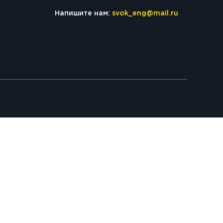
Напишите нам:
svok_eng@mail.ru