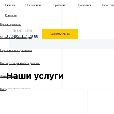
Главная
О компании
Портфолио
Прайс-лист
Гарантий
Контакты
Проектирование
Пн - Пт 8:00 - 18:00
Заказать звонок
+7 (495) 134-28-88
Монтаж и пуско-наладка
Сервисное обслуживание
Паспортизация и обследование
Наши услуги
Автоматика
Поставка оборудования