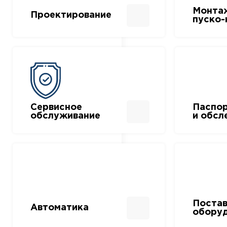
Монта
Проектирование
пуско-
Сервисное
Паспо
обслуживание
и обсл
Поста
Автоматика
обору